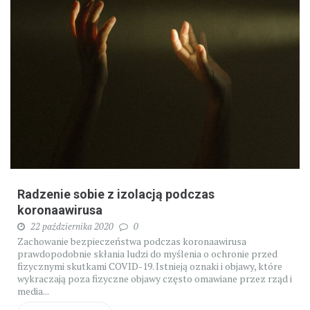
Radzenie sobie z izolacją podczas
koronaawirusa
22 października 2020
0
Zachowanie bezpieczeństwa podczas koronaawirusa
prawdopodobnie skłania ludzi do myślenia o ochronie przed
fizycznymi skutkami COVID-19. Istnieją oznaki i objawy, które
wykraczają poza fizyczne objawy często omawiane przez rząd i
media...