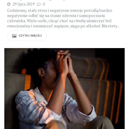
29 lipca 2019
0
Codzienny, stały stres i negatywne emocje potrafią bardzo
negatywnie odbić się na stanie zdrowia i samopoczuciu
człowieka. Wiele osób, chcąc choć na chwilę uśmierzyć ból
emocjonalny i zmniejszyć napięcie, sięga po alkohol. Niestety...
CZYTAJ WIĘCEJ