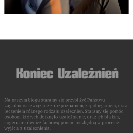
Na naszym blogu staramy się przybliżyć Państwu
zagadnienia związane z rozpoznaniem, zapobieganiem, oraz
leczeniem różnego rodzaju uzależnień. Staramy się pomóc
osobom, których dotknęło uzależnienie, oraz ich bliskim,
sugerując również fachową pomoc niezbędną w procesie
wyjścia z uzależnienia.