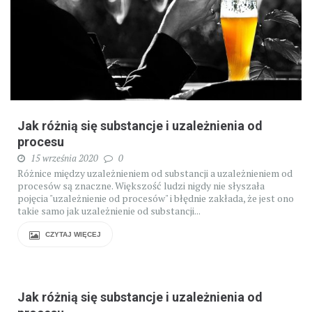
Jak różnią się substancje i uzależnienia od
procesu
15 września 2020
0
Różnice między uzależnieniem od substancji a uzależnieniem od
procesów są znaczne. Większość ludzi nigdy nie słyszała
pojęcia "uzależnienie od procesów" i błędnie zakłada, że jest ono
takie samo jak uzależnienie od substancji...
CZYTAJ WIĘCEJ
Jak różnią się substancje i uzależnienia od