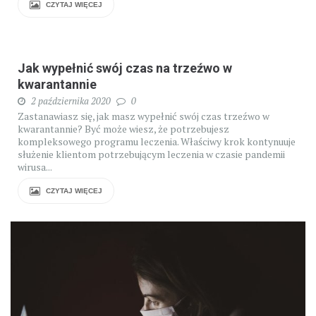
CZYTAJ WIĘCEJ
Jak wypełnić swój czas na trzeźwo w
kwarantannie
2 października 2020
0
Zastanawiasz się, jak masz wypełnić swój czas trzeźwo w
kwarantannie? Być może wiesz, że potrzebujesz
kompleksowego programu leczenia. Właściwy krok kontynuuje
służenie klientom potrzebującym leczenia w czasie pandemii
wirusa...
CZYTAJ WIĘCEJ