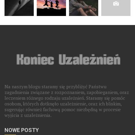
Na naszym blogu staramy się przybliżyć Państwu
zagadnienia związane z rozpoznaniem, zapobieganiem, oraz
leczeniem różnego rodzaju uzależnień. Staramy się pomóc
osobom, których dotknęło uzależnienie, oraz ich bliskim,
sugerując również fachową pomoc niezbędną w procesie
wyjścia z uzależnienia.
NOWE POSTY