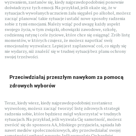
wyzwaniem, zastanów się, kiedy najprawdopodobniej ponownie
doświadczysz tych emocji. Na przykład, jeśli okaże się, że w
sytuacjach wywołanych uczuciem żalu sięgałeś po alkohol, możesz
zacząć planować takie sytuacje i ustalić nowe sposoby radzenia
sobie z tymi emocjami. Należy wziąć pod uwagę każdy aspekt
swojego życia, w tym związki, obowiązki zawodowe, szkołę,
codzienną rutynę i cele życiowe, które chce się osiągnąć. Zrób listę
momentów, w których czujesz, że możesz napotkać swój
emocjonalny wyzwalacz. Lepiej jest zaplanować coś, co nigdy się
nie wydarzy, niż znaleźć się w trudnej sytuacji bez planu ochrony
swojej trzeźwości.
Przeciwdziałaj przeszłym nawykom za pomocą
zdrowych wyborów
Teraz, kiedy wiesz, kiedy najprawdopodobniej zostaniesz
wyzwolony, możesz zacząć tworzyć listę zdrowych strategii
radzenia sobie, które będziesz mógł wykorzystać w trudnych
sytuacjach. Na przykład, jeśli wyzwala Cię samotność, możesz
zwrócić się do sponsora AA, bliskiego przyjaciela, sąsiada lub
nawet mediów społecznościowych, aby przeciwdziałać swojej
samotności i uniknąć nawrotu. Jeśli wyzwalają Cię bardziej