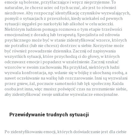
emocje są bolesne, przytłaczające i wręcz nieprzyjemne. To
naturalne, że chcesz uciec od tych uczuć, ale jest to również
niezdrowe. Aby rozpocząć identyfikację czynników wyzwalających,
pomyśl o sytuacjach z przeszłości, kiedy uciekałeś od pewnych
sytuacji i sięgałeś po narkotyki lub alkohol w celu ucieczki.
Niektórym ludziom pomaga rozmowa o tym etapie trzeźwości
emocjonalnej z doradcą lub terapeutą. Specjalista od zdrowia
psychicznego może być w stanie zidentyfikować wzorce, których
nie potrafisz (lub nie chcesz) dostrzec u siebie. Korzystne może
być również prowadzenie dziennika. Zacznij od zapisywania
wszystkich sytuacji, które przychodzą ci do głowy, w których
odczuwasz emocje i popadasz w uzależnienie. Zacznij szukać
wzorców w swoim zachowaniu. Na przykład, niektórych ludzi
wyzwala konfrontacja, np. wdanie się w bójkę z ukochaną osobą, a
nawet oczekiwanie na walkę lub rozczarowanie. Inni są wyzwalani
przez gniew, żal, poczucie samotności lub lęk społeczny. Każda
osoba jest inna, więc musisz poświęcić czas na zrozumienie siebie,
aby zidentyfikować swoje unikalne wyzwalacze emocjonalne.
Przewidywanie trudnych sytuacji
Po zidentyfikowaniu emocji, których doświadczanie jest dla ciebie