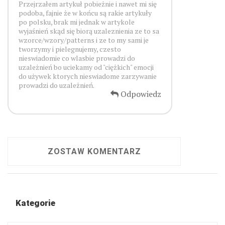
Przejrzałem artykuł pobieżnie i nawet mi się
podoba, fajnie że w końcu są rakie artykuły
po polsku, brak mi jednak w artykole
wyjaśnień skąd się biorą uzaleznienia ze to sa
wzorce/wzory/patterns i ze to my sami je
tworzymy i pielegnujemy, czesto
nieswiadomie co wlasbie prowadzi do
uzależnień bo uciekamy od "ciężkich" emocji
do używek ktorych nieswiadome zarzywanie
prowadzi do uzależnień.
Odpowiedz
ZOSTAW KOMENTARZ
Kategorie