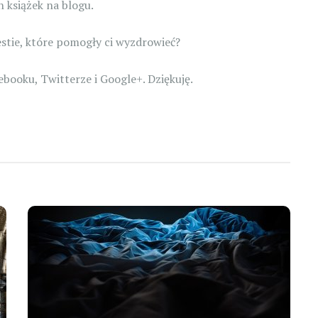
 książek na blogu.
estie, które pomogły ci wyzdrowieć?
cebooku, Twitterze i Google+. Dziękuję.