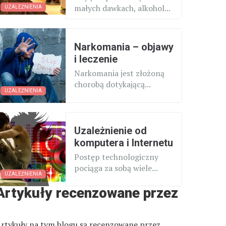
małych dawkach, alkohol...
UZALEŻNIENIA
Narkomania – objawy
i leczenie
Narkomania jest złożoną
chorobą dotykającą...
UZALEŻNIENIA
Uzależnienie od
komputera i Internetu
Postęp technologiczny
pociąga za sobą wiele...
UZALEŻNIENIA
Artykuły recenzowane przez
rtykuły na tym blogu są recenzowane przez