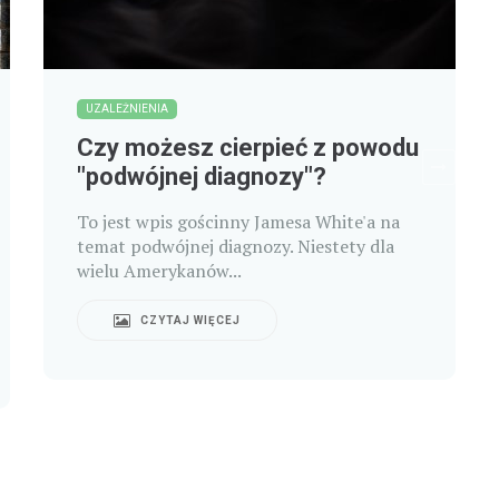
UZALEŻNIENIA
Czy możesz cierpieć z powodu
"podwójnej diagnozy"?
To jest wpis gościnny Jamesa White'a na
temat podwójnej diagnozy. Niestety dla
wielu Amerykanów...
CZYTAJ WIĘCEJ