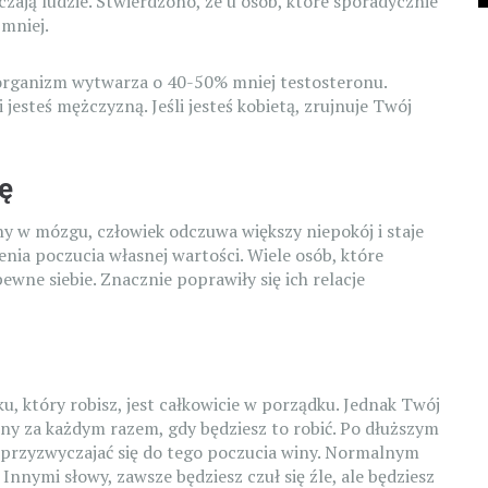
zają ludzie. Stwierdzono, że u osób, które sporadycznie
 mniej.
organizm wytwarza o 40-50% mniej testosteronu.
 jesteś mężczyzną. Jeśli jesteś kobietą, zrujnuje Twój
ę
 w mózgu, człowiek odczuwa większy niepokój i staje
enia poczucia własnej wartości. Wiele osób, które
 pewne siebie. Znacznie poprawiły się ich relacje
u, który robisz, jest całkowicie w porządku. Jednak Twój
y za każdym razem, gdy będziesz to robić. Po dłuższym
 przyzwyczajać się do tego poczucia winy. Normalnym
nnymi słowy, zawsze będziesz czuł się źle, ale będziesz