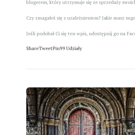
blogerem, który utrzymuje się ze sprzedaży swoich
Czy zmagałeś się z uzależnieniem? Jakie masz sug
Jeśli podobał Ci się ten wpis, udostępnij go na Fa
Share
Tweet
Pin
99
Udziały