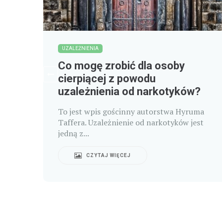
UZALEŻNIENIA
ga
Co mogę zrobić dla osoby
oko
cierpiącej z powodu
uzależnienia od narkotyków?
óra
ła
To jest wpis gościnny autorstwa Hyruma
Taffera. Uzależnienie od narkotyków jest
jedną z...
CZYTAJ WIĘCEJ