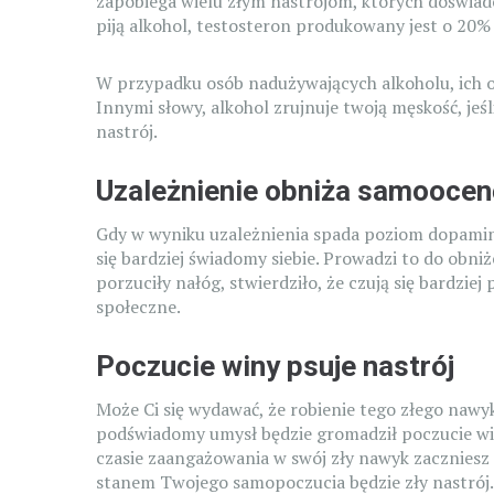
zapobiega wielu złym nastrojom, których doświadc
piją alkohol, testosteron produkowany jest o 20%
W przypadku osób nadużywających alkoholu, ich 
Innymi słowy, alkohol zrujnuje twoją męskość, jeśli
nastrój.
Uzależnienie obniża samoocen
Gdy w wyniku uzależnienia spada poziom dopaminy
się bardziej świadomy siebie. Prowadzi to do obniż
porzuciły nałóg, stwierdziło, że czują się bardziej
społeczne.
Poczucie winy psuje nastrój
Może Ci się wydawać, że robienie tego złego nawyk
podświadomy umysł będzie gromadził poczucie win
czasie zaangażowania w swój zły nawyk zaczniesz
stanem Twojego samopoczucia będzie zły nastrój. I