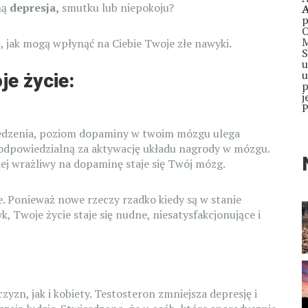
ną
depresja,
smutku lub niepokoju?
p
O
M
, jak mogą wpłynąć na Ciebie Twoje złe nawyki.
S
u
u
je życie:
p
j
P
 jedzenia, poziom dopaminy w twoim mózgu ulega
 odpowiedzialną za aktywację układu nagrody w mózgu.
ej wrażliwy na dopaminę staje się Twój mózg.
ze. Ponieważ nowe rzeczy rzadko kiedy są w stanie
, Twoje życie staje się nudne, niesatysfakcjonujące i
zn, jak i kobiety. Testosteron zmniejsza depresję i