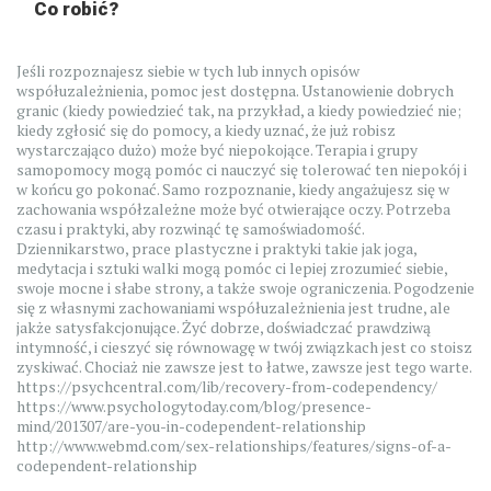
Co robić?
Jeśli rozpoznajesz siebie w tych lub innych opisów
współuzależnienia, pomoc jest dostępna. Ustanowienie dobrych
granic (kiedy powiedzieć tak, na przykład, a kiedy powiedzieć nie;
kiedy zgłosić się do pomocy, a kiedy uznać, że już robisz
wystarczająco dużo) może być niepokojące. Terapia i grupy
samopomocy mogą pomóc ci nauczyć się tolerować ten niepokój i
w końcu go pokonać. Samo rozpoznanie, kiedy angażujesz się w
zachowania współzależne może być otwierające oczy. Potrzeba
czasu i praktyki, aby rozwinąć tę samoświadomość.
Dziennikarstwo, prace plastyczne i praktyki takie jak joga,
medytacja i sztuki walki mogą pomóc ci lepiej zrozumieć siebie,
swoje mocne i słabe strony, a także swoje ograniczenia. Pogodzenie
się z własnymi zachowaniami współuzależnienia jest trudne, ale
jakże satysfakcjonujące. Żyć dobrze, doświadczać prawdziwą
intymność, i cieszyć się równowagę w twój związkach jest co stoisz
zyskiwać. Chociaż nie zawsze jest to łatwe, zawsze jest tego warte.
https://psychcentral.com/lib/recovery-from-codependency/
https://www.psychologytoday.com/blog/presence-
mind/201307/are-you-in-codependent-relationship
http://www.webmd.com/sex-relationships/features/signs-of-a-
codependent-relationship