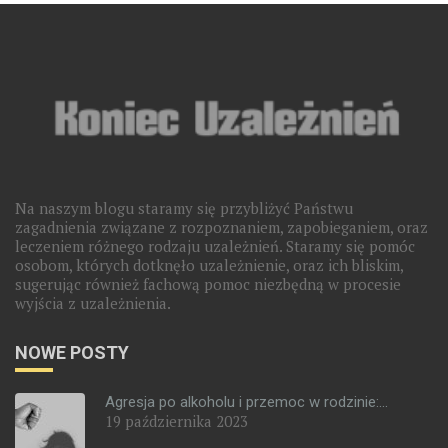
Na naszym blogu staramy się przybliżyć Państwu
zagadnienia związane z rozpoznaniem, zapobieganiem, oraz
leczeniem różnego rodzaju uzależnień. Staramy się pomóc
osobom, których dotknęło uzależnienie, oraz ich bliskim,
sugerując również fachową pomoc niezbędną w procesie
wyjścia z uzależnienia.
NOWE POSTY
Agresja po alkoholu i przemoc w rodzinie:...
19 października 2023