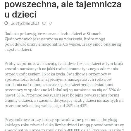
powszechna, ale tajemnicza
u dzieci
26 stycznia 2021
0
Badania pokazują, że znaczna liczba dzieci w Stanach
Zjednoczonych jest narażona na zdarzenia, które mogą
powodować urazy emocjonalne. Co więcej, urazy emocjonalne są
częste u dzieci.
Próby wspólnotowe szacują, że aż dwie trzecie dzieci w tym kraju
zostało narażonych na jakiś rodzaj traumatycznego zdarzenia
przed ukończeniem 16 roku życia. Świadkowie przemocy w
społeczności lokalnej są jednym z najczęstszych rodzajów
narażenia na traumę: szacuje się, że dzieci będące świadkami
przemocy w społeczności lokalnej są narażone na nią od 39% do
nawet 85%. Przemoc seksualna jest kolejną powszechną formą
traumy u dzieci, a szacunki dotyczące liczby dzieci narażonych na
przemoc seksualną wahają się od 25% do 43%.
Przypadkowe urazy i urazy spowodowane przemocą dotykają
każdego roku również dużą liczbę dzieci i mogą powodować urazy
emocjonalne. Każdego roku około 400 000 dzieci doznaje urazów z