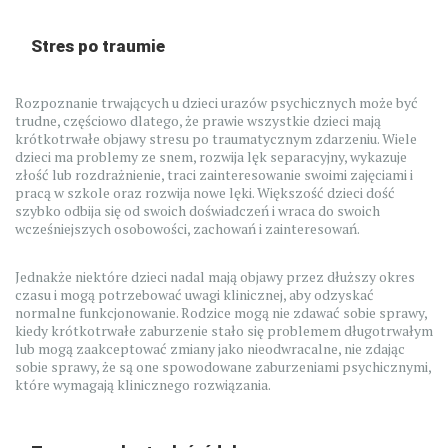
Stres po traumie
Rozpoznanie trwających u dzieci urazów psychicznych może być
trudne, częściowo dlatego, że prawie wszystkie dzieci mają
krótkotrwałe objawy stresu po traumatycznym zdarzeniu. Wiele
dzieci ma problemy ze snem, rozwija lęk separacyjny, wykazuje
złość lub rozdrażnienie, traci zainteresowanie swoimi zajęciami i
pracą w szkole oraz rozwija nowe lęki. Większość dzieci dość
szybko odbija się od swoich doświadczeń i wraca do swoich
wcześniejszych osobowości, zachowań i zainteresowań.
Jednakże niektóre dzieci nadal mają objawy przez dłuższy okres
czasu i mogą potrzebować uwagi klinicznej, aby odzyskać
normalne funkcjonowanie. Rodzice mogą nie zdawać sobie sprawy,
kiedy krótkotrwałe zaburzenie stało się problemem długotrwałym
lub mogą zaakceptować zmiany jako nieodwracalne, nie zdając
sobie sprawy, że są one spowodowane zaburzeniami psychicznymi,
które wymagają klinicznego rozwiązania.