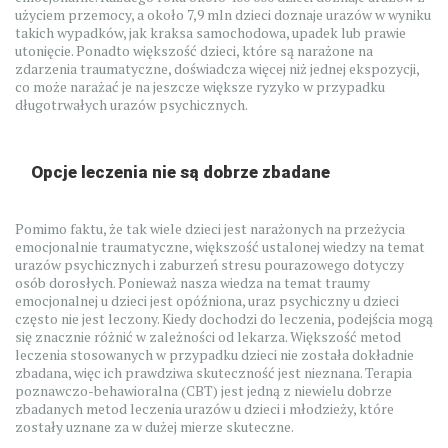
użyciem przemocy, a około 7,9 mln dzieci doznaje urazów w wyniku
takich wypadków, jak kraksa samochodowa, upadek lub prawie
utonięcie. Ponadto większość dzieci, które są narażone na
zdarzenia traumatyczne, doświadcza więcej niż jednej ekspozycji,
co może narażać je na jeszcze większe ryzyko w przypadku
długotrwałych urazów psychicznych.
Opcje leczenia nie są dobrze zbadane
Pomimo faktu, że tak wiele dzieci jest narażonych na przeżycia
emocjonalnie traumatyczne, większość ustalonej wiedzy na temat
urazów psychicznych i zaburzeń stresu pourazowego dotyczy
osób dorosłych. Ponieważ nasza wiedza na temat traumy
emocjonalnej u dzieci jest opóźniona, uraz psychiczny u dzieci
często nie jest leczony. Kiedy dochodzi do leczenia, podejścia mogą
się znacznie różnić w zależności od lekarza. Większość metod
leczenia stosowanych w przypadku dzieci nie została dokładnie
zbadana, więc ich prawdziwa skuteczność jest nieznana. Terapia
poznawczo-behawioralna (CBT) jest jedną z niewielu dobrze
zbadanych metod leczenia urazów u dzieci i młodzieży, które
zostały uznane za w dużej mierze skuteczne.